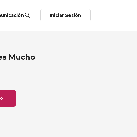
search
unicación
Iniciar Sesión
les Mucho
to