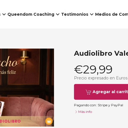
keyboard_arrow_down
keyboard_arrow_down
keyboard_arrow_down
s
Queendom Coaching
Testimonios
Medios de Com
Audiolibro Va
€29,99
Precio expresado en Euros
Agregar al carri
Pagando con:
Stripe
y
PayPal
Más info